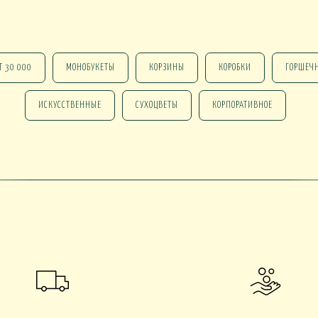
Т 30 000
МОНОБУКЕТЫ
КОРЗИНЫ
КОРОБКИ
ГОРШЕЧ
 В КАШПО
ОРХИДЕИ В КАШПО
НАСТОЛЬНЫЕ
ИСКУССТВЕННЫЕ
СУХОЦВЕТЫ
КОРПОРАТИВНОЕ
е ОТ 15000
НГ В КОРЗИНАХ
НГ В КОРОБКАХ
Новогодние ВЕНКИ
НГ ОФОРМЛЕНИЕ
 DELUXE