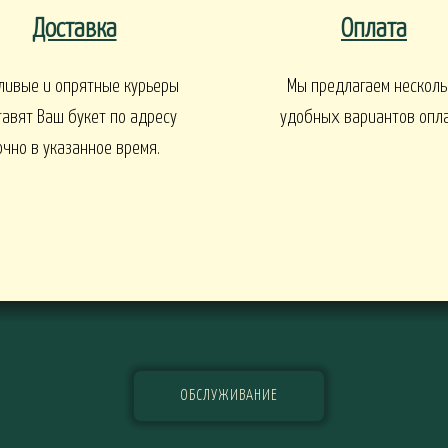
Доставка
Оплата
EN
1 СЕНТЯБРЯ
Интерьеры и входные групп
ливые и опрятные курьеры
Мы предлагаем несколь
тавят Ваш букет по адресу
удобных вариантов опл
очно в указанное время.
УКЕТЫ
БАЛКОНЫ, ТЕРРАСЫ -
БАЛКОНЫ, ТЕРРАСЫ - ИДЕИ
Ы - В КАШПО
ГОРТЕНЗИИ
ОБСЛУЖИВАНИЕ