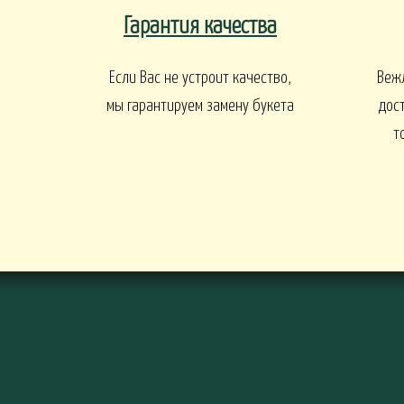
Гарантия качества
ПАСХА
СВАДЬБА
HALLOWE
Если Вас не устроит качество,
Веж
РИТУАЛ
мы гарантируем замену букета
дос
т
РИТУАЛЬНЫЕ Б
ВЕНКИ ИСКУССТВЕННЫЕ
РИТУАЛЬНЫЕ ВЕНКИ
БАЛКОНЫ И ТЕРРАСЫ
БАЛКОНЫ, ТЕРРАСЫ - В
БАЛКОНЫ, ТЕРРАС
АЛКОНЫ, ТЕРРАСЫ - ПЕРИЛА
КОРЗИНАХ