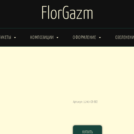
FlorGazm
БУКЕТЫ
КОМПОЗИЦИИ
ОФОРМЛЕНИЕ
ОЗЕЛЕНЕН
ИМА от 15000
Букеты ЗИМА от 20000
Букеты ВЕСНА от 15000
Букеты ЛЕТО от 30000
Букеты ОСЕНЬ
ты ВЕСНА от 30000
Букет 1240-СВ
Артикул:
1240-СВ-ВСЕ
КОРОБКИ
19 000
р.
0
Композиции в КОРОБКАХ от 15000
Композиции в КОР
КУПИТЬ