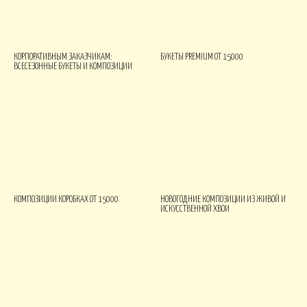
КОРПОРАТИВНЫМ ЗАКАЗЧИКАМ:
БУКЕТЫ PREMIUM ОТ 15000
ВСЕСЕЗОННЫЕ БУКЕТЫ И КОМПОЗИЦИИ
КОМПОЗИЦИИ КОРОБКАХ ОТ 15000
НОВОГОДНИЕ КОМПОЗИЦИИ ИЗ ЖИВОЙ И
ИСКУССТВЕННОЙ ХВОИ