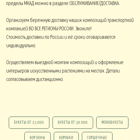
пределы МКАД можно в разделе ОБСЛУЖИВАНИЕ/ДОСТАВКА.
ПАСХА
СВАДЬБА
HALLOWEE
Организуем бережную доставку наших композиций транспортной
компанией ВО ВСЕ РЕГИОНЫ РОССИИ. Звоните!
ИТУАЛ
Стоимость доставки по России и её сроки оговариваются
индивидуально.
РИТУАЛЬНЫЕ БУ
ЕНКИ ИСКУССТВЕННЫЕ
РИТУАЛЬНЫЕ ВЕНКИ
Осуществляем выездной монтаж композиций и оформление
АЛКОНЫ И ТЕРРАСЫ
интерьеров искусственными растениями на местах. Детали
согласовываем дистанционно.
БАЛКОНЫ, ТЕРРАСЫ - В
БАЛКОНЫ, ТЕРРАСЫ
КОНЫ, ТЕРРАСЫ - ПЕРИЛА
КОРЗИНАХ
БУКЕТЫ ОТ 15 000
БУКЕТЫ ОТ 30 000
МОНОБУКЕТЫ
КОРЗИНЫ
КОРОБКИ
ГОРШЕЧНЫЕ