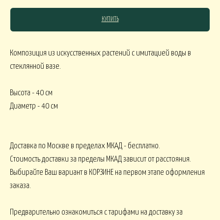
КУПИТЬ
СЯКОЕ
Композиция из искусственных растений с имитацией воды в
стеклянной вазе.
КОМНАТНЫЕ В
В МАРТИННИЦЕ
ГОРШЕЧНЫЕ
Высота - 40 см
ОВОГОДНИЕ
Диаметр - 40 см
овогодние В НАЛИЧИИ
НГ настольные
НГ настольные ДО 15000
Доставка по Москве в пределах МКАД - бесплатно.
Стоимость доставки за пределы МКАД зависит от расстояния.
НГ ЁЛОЧКИ
Новогодние 
НГ ЁЛКИ БОЛЬШИЕ
Выбирайте Ваш вариант в КОРЗИНЕ на первом этапе оформления
заказа.
ФОРМЛЕНИЕ
Предварительно ознакомиться с тарифами на доставку за