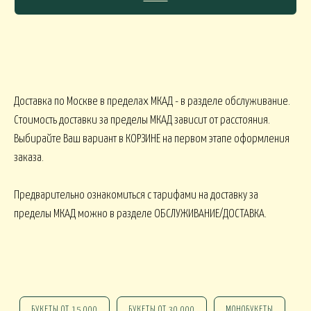
СЯКОЕ
КОМНАТНЫЕ В
В МАРТИННИЦЕ
ГОРШЕЧНЫЕ
Доставка по Москве в пределах МКАД - в разделе обслуживание.
Стоимость доставки за пределы МКАД зависит от расстояния.
Выбирайте Ваш вариант в КОРЗИНЕ на первом этапе оформления
ОВОГОДНИЕ
заказа.
овогодние В НАЛИЧИИ
НГ настольные
НГ настольные ДО 15000
Предварительно ознакомиться с тарифами на доставку за
пределы МКАД можно в разделе ОБСЛУЖИВАНИЕ/ДОСТАВКА.
НГ ЁЛОЧКИ
Новогодние 
НГ ЁЛКИ БОЛЬШИЕ
ФОРМЛЕНИЕ
БУКЕТЫ ОТ 15 000
БУКЕТЫ ОТ 30 000
МОНОБУКЕТЫ