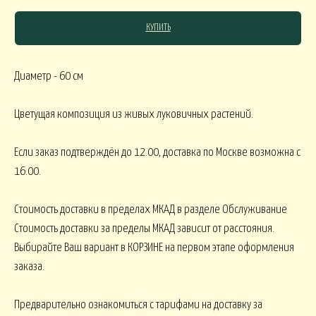
КУПИТЬ
СЯКОЕ
Диаметр - 60 см
КОМНАТНЫЕ В
В МАРТИННИЦЕ
ГОРШЕЧНЫЕ
Цветущая композиция из живых луковичных растений.
ОВОГОДНИЕ
Если заказ подтверждён до 12.00, доставка по Москве возможна с
16.00.
овогодние В НАЛИЧИИ
НГ настольные
НГ настольные ДО 15000
Стоимость доставки в пределах МКАД в разделе Обслуживание
Стоимость доставки за пределы МКАД зависит от расстояния.
НГ ЁЛОЧКИ
Новогодние 
НГ ЁЛКИ БОЛЬШИЕ
Выбирайте Ваш вариант в КОРЗИНЕ на первом этапе оформления
заказа.
ФОРМЛЕНИЕ
Предварительно ознакомиться с тарифами на доставку за