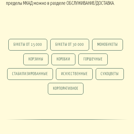
пределы МКАД можно в разделе ОБСЛУЖИВАНИЕ/ДОСТАВКА.
ПАСХА
СВАДЬБА
HALLOWEE
ИТУАЛ
БУКЕТЫ ОТ 15 000
БУКЕТЫ ОТ 30 000
МОНОБУКЕТЫ
РИТУАЛЬНЫЕ БУ
ЕНКИ ИСКУССТВЕННЫЕ
РИТУАЛЬНЫЕ ВЕНКИ
КОРЗИНЫ
КОРОБКИ
ГОРШЕЧНЫЕ
АЛКОНЫ И ТЕРРАСЫ
СТАБИЛИЗИРОВАННЫЕ
ИСКУССТВЕННЫЕ
СУХОЦВЕТЫ
БАЛКОНЫ, ТЕРРАСЫ - В
БАЛКОНЫ, ТЕРРАСЫ
КОНЫ, ТЕРРАСЫ - ПЕРИЛА
КОРПОРАТИВНОЕ
КОРЗИНАХ