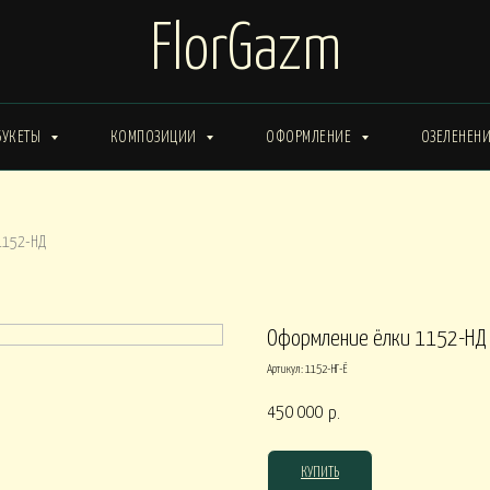
FlorGazm
БУКЕТЫ
КОМПОЗИЦИИ
ОФОРМЛЕНИЕ
ОЗЕЛЕНЕН
ИМА от 15000
Букеты ЗИМА от 20000
Букеты ВЕСНА от 15000
1152-НД
Букеты ЛЕТО от 30000
Букеты ОСЕНЬ
ты ВЕСНА от 30000
Оформление ёлки 1152-НД
Артикул:
1152-НГ-Ё
КОРОБКИ
450 000
р.
0
Композиции в КОРОБКАХ от 15000
Композиции в КОР
КУПИТЬ