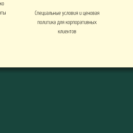
ко
ы
аты
Специальные условия и ценовая
политика для корпоративных
клиентов
ДЕРЕВЬЯ И КУСТАРНИКИ