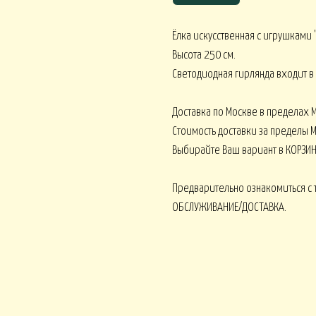
Ёлка
искусственная с игрушками
Высота 250 см.
Корпоративное ЛЕТО
Светодиодная гирлянда входит в 
Корпоративное О
ативное ВЕСНА
Доставка по Москве в пределах М
Стоимость доставки за пределы М
Выбирайте Ваш вариант в КОРЗИН
Монобукеты ВСЕ 
кеты ОРХИДЕИ
Монобукеты ПИОНЫ
Предварительно ознакомиться с 
ОБСЛУЖИВАНИЕ/ДОСТАВКА.
 ВОДЫ
Искусственные от 15000
Искусственные от 30000