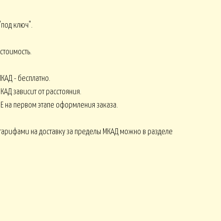
"под ключ".
стоимость.
СЕНЬ
КОМПЛИМЕНТЫ от 2500
8 МАРТА
КАД - бесплатно.
КАД зависит от расстояния.
Е на первом этапе оформления заказа.
Монобукеты ЛЕТО
СЕЗОНЫ
тарифами на доставку за пределы МКАД можно в разделе
Искусственные ОРХИДЕИ