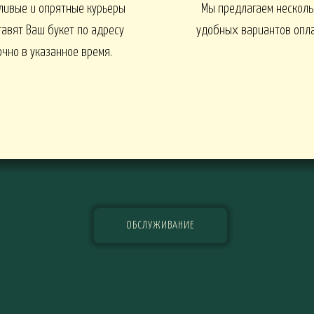
ливые и опрятные курьеры
Мы предлагаем несколь
EN
1 СЕНТЯБРЯ
Интерьеры и входные групп
тавят Ваш букет по адресу
удобных вариантов опл
очно в указанное время.
УКЕТЫ
БАЛКОНЫ, ТЕРРАСЫ -
БАЛКОНЫ, ТЕРРАСЫ - ИДЕИ
Ы - В КАШПО
ГОРТЕНЗИИ
ОБСЛУЖИВАНИЕ