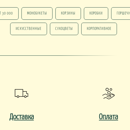
Т 30 000
МОНОБУКЕТЫ
КОРЗИНЫ
КОРОБКИ
ГОРШЕЧ
ИСКУССТВЕННЫЕ
СУХОЦВЕТЫ
КОРПОРАТИВНОЕ
 В КАШПО
ОРХИДЕИ В КАШПО
НАСТОЛЬНЫЕ
е ОТ 15000
НГ В КОРЗИНАХ
НГ В КОРОБКАХ
Новогодние ВЕНКИ
НГ ОФОРМЛЕНИЕ
 DELUXE
Доставка
Оплата