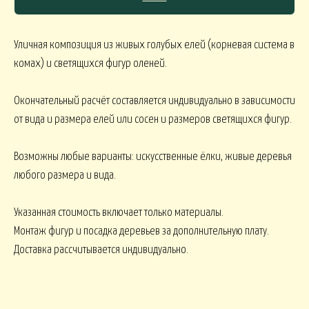
Уличная композиция из живых голубых елей
(корневая система в
СЯКОЕ
комах)
и светящихся фигур оленей.
КОМНАТНЫЕ В
В МАРТИННИЦЕ
ГОРШЕЧНЫЕ
Окончательный расчёт составляется индивидуально в зависимости
от вида и размера елей или сосен и размеров светящихся фигур.
ОВОГОДНИЕ
Возможны любые варианты: искусственные ёлки, живые деревья
любого размера и вида.
овогодние В НАЛИЧИИ
НГ настольные
НГ настольные ДО 15000
Указанная стоимость включает только материалы.
Монтаж фигур и посадка деревьев за дополнительную плату.
НГ ЁЛОЧКИ
Новогодние 
НГ ЁЛКИ БОЛЬШИЕ
Доставка рассчитывается индивидуально.
ФОРМЛЕНИЕ