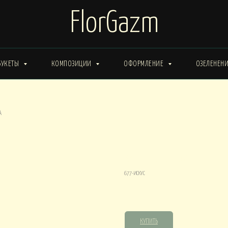
FlorGazm
БУКЕТЫ
КОМПОЗИЦИИ
ОФОРМЛЕНИЕ
ОЗЕЛЕНЕН
ИМА от 15000
Букеты ЗИМА от 20000
Букеты ВЕСНА от 15000
А
Букеты ЛЕТО от 30000
Букеты ОСЕНЬ
ты ВЕСНА от 30000
Композиция 677-А
677-ИСКУС
КОРОБКИ
9500,00
р.
0
Композиции в КОРОБКАХ от 15000
Композиции в КОР
КУПИТЬ