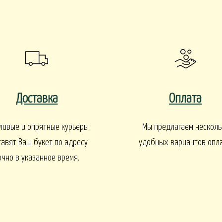
EN
1 СЕНТЯБРЯ
Интерьеры и входные групп
УКЕТЫ
Доставка
Оплата
ливые и опрятные курьеры
Мы предлагаем несколь
БАЛКОНЫ, ТЕРРАСЫ -
БАЛКОНЫ, ТЕРРАСЫ - ИДЕИ
Ы - В КАШПО
тавят Ваш букет по адресу
удобных вариантов опл
ГОРТЕНЗИИ
очно в указанное время.