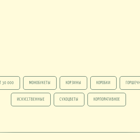
Осуществляем выездной монтаж
растениями на местах. Детали с
 В КАШПО
ОРХИДЕИ В КАШПО
НАСТОЛЬНЫЕ
Т 30 000
МОНОБУКЕТЫ
КОРЗИНЫ
КОРОБКИ
ГОРШЕЧ
е ОТ 15000
НГ В КОРЗИНАХ
НГ В КОРОБКАХ
ИСКУССТВЕННЫЕ
СУХОЦВЕТЫ
КОРПОРАТИВНОЕ
Новогодние ВЕНКИ
НГ ОФОРМЛЕНИЕ
 DELUXE