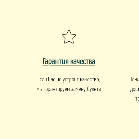
ПАСХА
СВАДЬБА
HALLOWE
РИТУАЛ
РИТУАЛЬНЫЕ Б
ВЕНКИ ИСКУССТВЕННЫЕ
РИТУАЛЬНЫЕ ВЕНКИ
Гарантия качества
БАЛКОНЫ И ТЕРРАСЫ
Если Вас не устроит качество,
Веж
БАЛКОНЫ, ТЕРРАСЫ - В
БАЛКОНЫ, ТЕРРАС
АЛКОНЫ, ТЕРРАСЫ - ПЕРИЛА
мы гарантируем замену букета
дос
КОРЗИНАХ
т