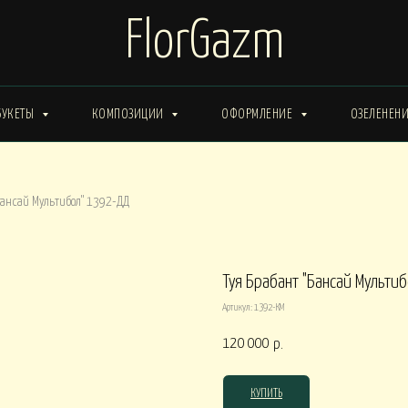
FlorGazm
БУКЕТЫ
КОМПОЗИЦИИ
ОФОРМЛЕНИЕ
ОЗЕЛЕНЕН
ИМА от 15000
Букеты ЗИМА от 20000
Букеты ВЕСНА от 15000
Бансай Мультибол" 1392-ДД
Букеты ЛЕТО от 30000
Букеты ОСЕНЬ
ты ВЕСНА от 30000
Туя Брабант "Бансай Мульти
Артикул:
1392-КМ
КОРОБКИ
120 000
р.
0
Композиции в КОРОБКАХ от 15000
Композиции в КОР
КУПИТЬ