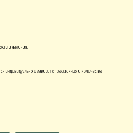
СЕНЬ
КОМПЛИМЕНТЫ от 2500
8 МАРТА
ости и наличия.
Монобукеты ЛЕТО
СЕЗОНЫ
ся индивидуально и зависит от расстояния и количества
Искусственные ОРХИДЕИ