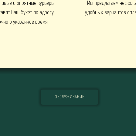
ливые и опрятные курьеры
Мы предлагаем несколь
EN
1 СЕНТЯБРЯ
Интерьеры и входные групп
тавят Ваш букет по адресу
удобных вариантов опл
очно в указанное время.
УКЕТЫ
БАЛКОНЫ, ТЕРРАСЫ -
БАЛКОНЫ, ТЕРРАСЫ - ИДЕИ
Ы - В КАШПО
ГОРТЕНЗИИ
ОБСЛУЖИВАНИЕ