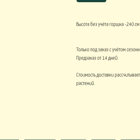
Высота без учёта горшка -240 см
Корпоративное ЛЕТО
Корпоративное О
ативное ВЕСНА
Только под заказ с учётом сезонн
Предзаказ от 14 дней.
Монобукеты ВСЕ 
кеты ОРХИДЕИ
Монобукеты ПИОНЫ
Стоимость доставки рассчитывает
растений.
 ВОДЫ
Искусственные от 15000
Искусственные от 30000