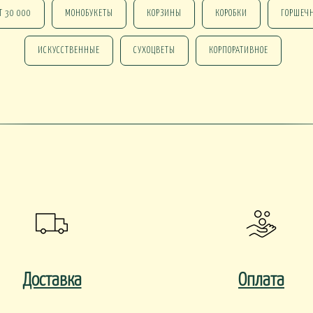
Т 30 000
МОНОБУКЕТЫ
КОРЗИНЫ
КОРОБКИ
ГОРШЕЧ
ИСКУССТВЕННЫЕ
СУХОЦВЕТЫ
КОРПОРАТИВНОЕ
 В КАШПО
ОРХИДЕИ В КАШПО
НАСТОЛЬНЫЕ
е ОТ 15000
НГ В КОРЗИНАХ
НГ В КОРОБКАХ
Новогодние ВЕНКИ
НГ ОФОРМЛЕНИЕ
 DELUXE
Доставка
Оплата