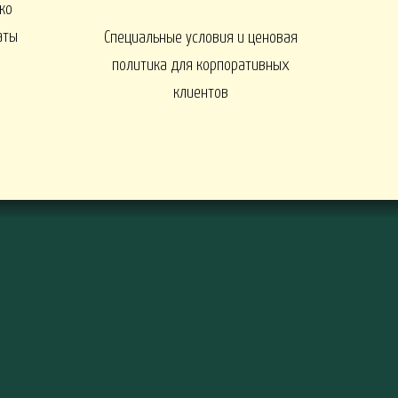
ко
ы
аты
Специальные условия и ценовая
политика для корпоративных
клиентов
ДЕРЕВЬЯ И КУСТАРНИКИ