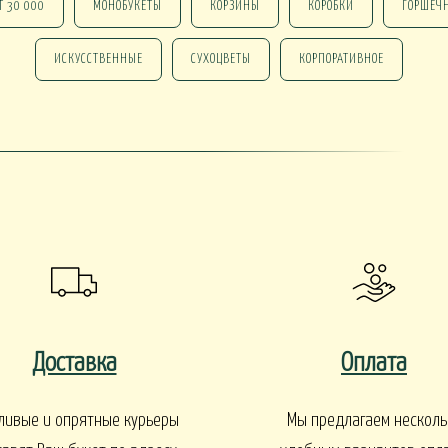
Т 30 000
МОНОБУКЕТЫ
КОРЗИНЫ
КОРОБКИ
ГОРШЕЧ
ИСКУССТВЕННЫЕ
СУХОЦВЕТЫ
КОРПОРАТИВНОЕ
 В КАШПО
ОРХИДЕИ В КАШПО
НАСТОЛЬНЫЕ
е ОТ 15000
НГ В КОРЗИНАХ
НГ В КОРОБКАХ
Новогодние ВЕНКИ
НГ ОФОРМЛЕНИЕ
 DELUXE
Доставка
Оплата
ливые и опрятные курьеры
Мы предлагаем несколь