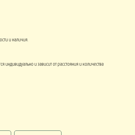
СЕНЬ
КОМПЛИМЕНТЫ от 2500
8 МАРТА
ости и наличия.
ся индивидуально и зависит от расстояния и количества
Монобукеты ЛЕТО
СЕЗОНЫ
Искусственные ОРХИДЕИ