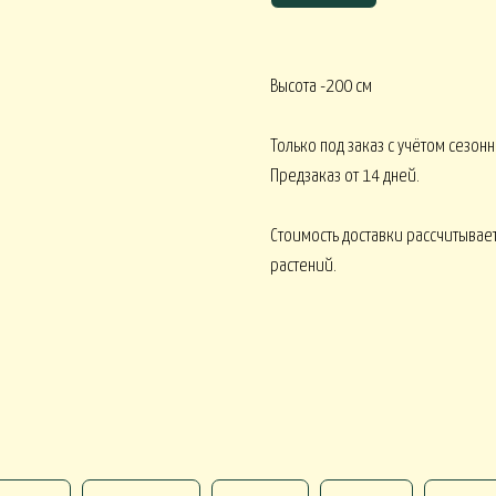
Высота -200 см
Корпоративное ЛЕТО
Корпоративное О
ативное ВЕСНА
Только под заказ с учётом сезонн
Предзаказ от 14 дней.
Стоимость доставки рассчитывает
Монобукеты ВСЕ 
кеты ОРХИДЕИ
Монобукеты ПИОНЫ
растений.
 ВОДЫ
Искусственные от 15000
Искусственные от 30000