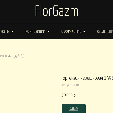
FlorGazm
БУКЕТЫ
КОМПОЗИЦИИ
ОФОРМЛЕНИЕ
ОЗЕЛЕНЕН
ИМА от 15000
Букеты ЗИМА от 20000
Букеты ВЕСНА от 15000
решковая 1396-ДД
Букеты ЛЕТО от 30000
Букеты ОСЕНЬ
ты ВЕСНА от 30000
Гортензия черешковая 139
Артикул:
1396-КМ
КОРОБКИ
30 000
р.
0
Композиции в КОРОБКАХ от 15000
Композиции в КОР
КУПИТЬ