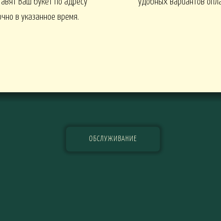
тавят Ваш букет по адресу
удобных вариантов опл
очно в указанное время.
EN
1 СЕНТЯБРЯ
Интерьеры и входные групп
УКЕТЫ
БАЛКОНЫ, ТЕРРАСЫ -
ОБСЛУЖИВАНИЕ
БАЛКОНЫ, ТЕРРАСЫ - ИДЕИ
Ы - В КАШПО
ГОРТЕНЗИИ