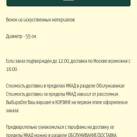
Венок из искусственных материалов.
СЯКОЕ
Диаметр - 55 см
КОМНАТНЫЕ В
В МАРТИННИЦЕ
ГОРШЕЧНЫЕ
Если заказ подтверждён до 12.00, доставка по Москве возможна с
ОВОГОДНИЕ
16.00.
овогодние В НАЛИЧИИ
НГ настольные
НГ настольные ДО 15000
Стоимость доставки в пределах МКАД в разделе Обслуживание
Стоимость доставки за пределы МКАД зависит от расстояния.
Выбирайте Ваш вариант в КОРЗИНЕ на первом этапе оформления
НГ ЁЛОЧКИ
Новогодние 
НГ ЁЛКИ БОЛЬШИЕ
заказа.
ФОРМЛЕНИЕ
Предварительно ознакомиться с тарифами на доставку за
пределы МКАД можно в разделе ОБСЛУЖИВАНИЕ/ДОСТАВКА.