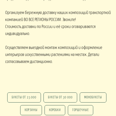
ПАСХА
СВАДЬБА
HALLOWEE
Организуем бережную доставку наших композиций транспортной
компанией ВО ВСЕ РЕГИОНЫ РОССИИ. Звоните!
ИТУАЛ
Стоимость доставки по России и её сроки оговариваются
индивидуально.
РИТУАЛЬНЫЕ БУ
ЕНКИ ИСКУССТВЕННЫЕ
РИТУАЛЬНЫЕ ВЕНКИ
Осуществляем выездной монтаж композиций и оформление
интерьеров искусственными растениями на местах. Детали
АЛКОНЫ И ТЕРРАСЫ
согласовываем дистанционно.
БАЛКОНЫ, ТЕРРАСЫ - В
БАЛКОНЫ, ТЕРРАСЫ
КОНЫ, ТЕРРАСЫ - ПЕРИЛА
КОРЗИНАХ
БУКЕТЫ ОТ 15 000
БУКЕТЫ ОТ 30 000
МОНОБУКЕТЫ
КОРЗИНЫ
КОРОБКИ
ГОРШЕЧНЫЕ