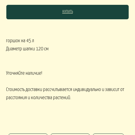
КУПИТЬ
СЯКОЕ
горшок на 45 л
КОМНАТНЫЕ В
В МАРТИННИЦЕ
ГОРШЕЧНЫЕ
Диаметр шапки 120 см
ОВОГОДНИЕ
Уточняйте наличие!
овогодние В НАЛИЧИИ
НГ настольные
НГ настольные ДО 15000
Стоимость доставки рассчитывается индивидуально и зависит от
расстояния и количества растений.
НГ ЁЛОЧКИ
Новогодние 
НГ ЁЛКИ БОЛЬШИЕ
ФОРМЛЕНИЕ