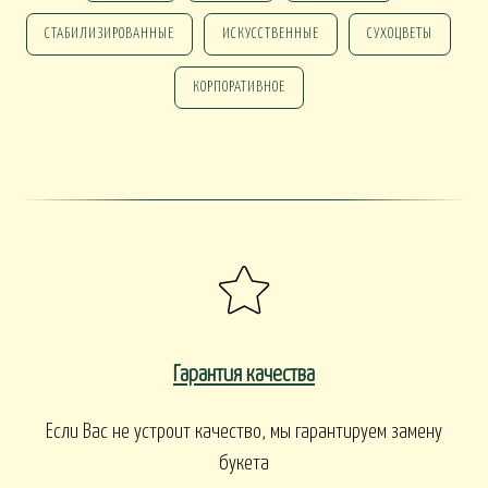
ПАСХА
СТАБИЛИЗИРОВАННЫЕ
ИСКУССТВЕННЫЕ
СУХОЦВЕТЫ
СВАДЬБА
HALLOWEE
КОРПОРАТИВНОЕ
ИТУАЛ
РИТУАЛЬНЫЕ БУ
ЕНКИ ИСКУССТВЕННЫЕ
РИТУАЛЬНЫЕ ВЕНКИ
АЛКОНЫ И ТЕРРАСЫ
БАЛКОНЫ, ТЕРРАСЫ - В
БАЛКОНЫ, ТЕРРАСЫ
КОНЫ, ТЕРРАСЫ - ПЕРИЛА
КОРЗИНАХ
Гарантия качества
Если Вас не устроит качество, мы гарантируем замену
букета