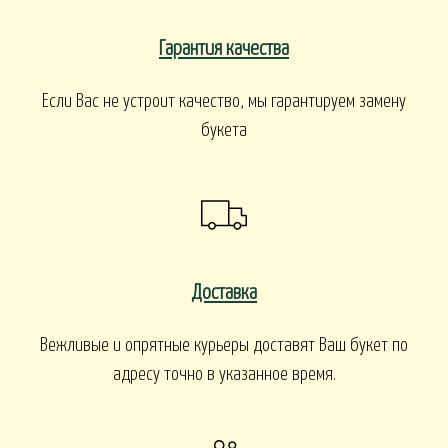
ПАСХА
СВАДЬБА
HALLOWEE
Гарантия качества
ИТУАЛ
Если Вас не устроит качество, мы гарантируем замену
букета
РИТУАЛЬНЫЕ БУ
ЕНКИ ИСКУССТВЕННЫЕ
РИТУАЛЬНЫЕ ВЕНКИ
АЛКОНЫ И ТЕРРАСЫ
БАЛКОНЫ, ТЕРРАСЫ - В
БАЛКОНЫ, ТЕРРАСЫ
КОНЫ, ТЕРРАСЫ - ПЕРИЛА
Доставка
КОРЗИНАХ
Вежливые и опрятные курьеры доставят Ваш букет по
адресу точно в указанное время.