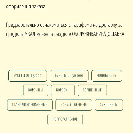
оформления заказа.
ПАСХА
СВАДЬБА
HALLOWEE
Предварительно ознакомиться с тарифами на доставку за
ИТУАЛ
пределы МКАД можно в разделе ОБСЛУЖИВАНИЕ/ДОСТАВКА.
РИТУАЛЬНЫЕ БУ
ЕНКИ ИСКУССТВЕННЫЕ
РИТУАЛЬНЫЕ ВЕНКИ
АЛКОНЫ И ТЕРРАСЫ
БУКЕТЫ ОТ 15 000
БУКЕТЫ ОТ 30 000
МОНОБУКЕТЫ
БАЛКОНЫ, ТЕРРАСЫ - В
БАЛКОНЫ, ТЕРРАСЫ
КОНЫ, ТЕРРАСЫ - ПЕРИЛА
КОРЗИНАХ
КОРЗИНЫ
КОРОБКИ
ГОРШЕЧНЫЕ
СТАБИЛИЗИРОВАННЫЕ
ИСКУССТВЕННЫЕ
СУХОЦВЕТЫ
КОРПОРАТИВНОЕ