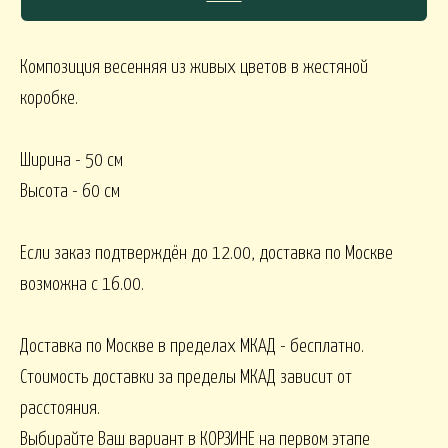
Композиция весенняя из живых цветов в жестяной
СЯКОЕ
коробке.
КОМНАТНЫЕ В
В МАРТИННИЦЕ
ГОРШЕЧНЫЕ
Ширина - 50 см
Высота - 60 см
ОВОГОДНИЕ
Если заказ подтверждён до 12.00, доставка по Москве
овогодние В НАЛИЧИИ
НГ настольные
НГ настольные ДО 15000
возможна с 16.00.
Доставка по Москве в пределах МКАД - бесплатно.
НГ ЁЛОЧКИ
Новогодние 
НГ ЁЛКИ БОЛЬШИЕ
Стоимость доставки за пределы МКАД зависит от
расстояния.
ФОРМЛЕНИЕ
Выбирайте Ваш вариант в КОРЗИНЕ на первом этапе