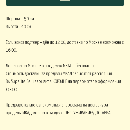
Ширина - 50 см
СЯКОЕ
Высота - 40 см
КОМНАТНЫЕ В
В МАРТИННИЦЕ
ГОРШЕЧНЫЕ
Если заказ подтверждён до 12.00, доставка по Москве возможна с
16.00.
ОВОГОДНИЕ
Доставка по Москве в пределах МКАД - бесплатно.
Стоимость доставки за пределы МКАД зависит от расстояния.
овогодние В НАЛИЧИИ
НГ настольные
НГ настольные ДО 15000
Выбирайте Ваш вариант в КОРЗИНЕ на первом этапе оформления
заказа.
НГ ЁЛОЧКИ
Новогодние 
НГ ЁЛКИ БОЛЬШИЕ
Предварительно ознакомиться с тарифами на доставку за
пределы МКАД можно в разделе ОБСЛУЖИВАНИЕ/ДОСТАВКА.
ФОРМЛЕНИЕ