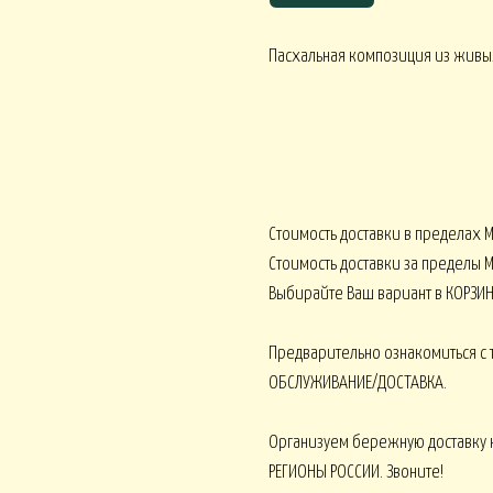
Пасхальная композиция из живы
Корпоративное ЛЕТО
Корпоративное О
ативное ВЕСНА
Стоимость доставки в пределах 
Монобукеты ВСЕ 
кеты ОРХИДЕИ
Монобукеты ПИОНЫ
Стоимость доставки за пределы М
Выбирайте Ваш вариант в КОРЗИН
Предварительно ознакомиться с 
ОБСЛУЖИВАНИЕ/ДОСТАВКА.
 ВОДЫ
Искусственные от 15000
Искусственные от 30000
Организуем бережную доставку 
РЕГИОНЫ РОССИИ. Звоните!