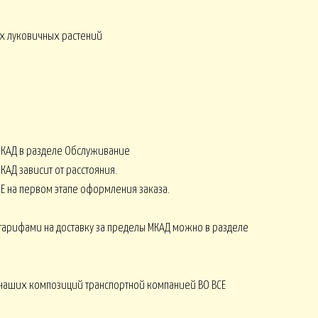
х луковичных растений
СЕНЬ
КОМПЛИМЕНТЫ от 2500
8 МАРТА
МКАД в разделе Обслуживание
Монобукеты ЛЕТО
СЕЗОНЫ
КАД зависит от расстояния.
Е на первом этапе оформления заказа.
тарифами на доставку за пределы МКАД можно в разделе
Искусственные ОРХИДЕИ
наших композиций транспортной компанией ВО ВСЕ