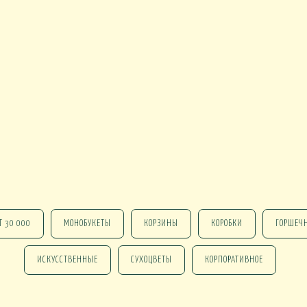
EN
1 СЕНТЯБРЯ
Интерьеры и входные групп
УКЕТЫ
БАЛКОНЫ, ТЕРРАСЫ -
БАЛКОНЫ, ТЕРРАСЫ - ИДЕИ
Ы - В КАШПО
ГОРТЕНЗИИ
Т 30 000
МОНОБУКЕТЫ
КОРЗИНЫ
КОРОБКИ
ГОРШЕЧ
ИСКУССТВЕННЫЕ
СУХОЦВЕТЫ
КОРПОРАТИВНОЕ