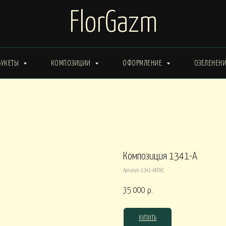
FlorGazm
БУКЕТЫ
КОМПОЗИЦИИ
ОФОРМЛЕНИЕ
ОЗЕЛЕНЕН
ИМА от 15000
Букеты ЗИМА от 20000
Букеты ВЕСНА от 15000
Букеты ЛЕТО от 30000
Букеты ОСЕНЬ
ты ВЕСНА от 30000
Композиция 1341-A
Артикул:
1341-ИСКУС
КОРОБКИ
35 000
р.
0
Композиции в КОРОБКАХ от 15000
Композиции в КОР
КУПИТЬ