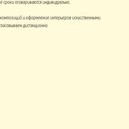
 её сроки оговариваются индивидуально.
 композиций и оформление интерьеров искусственными
огласовываем дистанционно.
НГ ПОДАРКИ
НГ СО СВЕЧАМИ
НГ МАРТИННИЦЫ
НГ ИСКУССТВЕННЫЕ