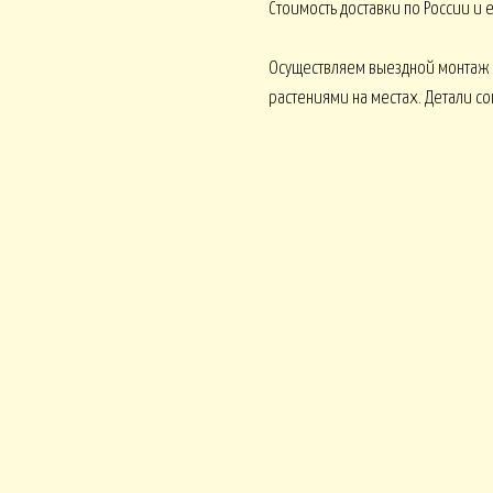
Стоимость доставки по России и
Осуществляем выездной монтаж
растениями на местах. Детали с
 В КАШПО
ОРХИДЕИ В КАШПО
НАСТОЛЬНЫЕ
е ОТ 15000
НГ В КОРЗИНАХ
НГ В КОРОБКАХ
Новогодние ВЕНКИ
НГ ОФОРМЛЕНИЕ
 DELUXE