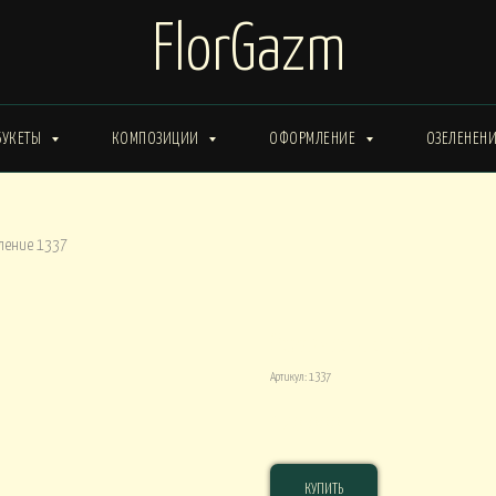
FlorGazm
БУКЕТЫ
КОМПОЗИЦИИ
ОФОРМЛЕНИЕ
ОЗЕЛЕНЕН
ИМА от 15000
Букеты ЗИМА от 20000
Букеты ВЕСНА от 15000
ление 1337
Букеты ЛЕТО от 30000
Букеты ОСЕНЬ
ты ВЕСНА от 30000
Оформление 1337
Артикул:
1337
КОРОБКИ
120 000
р.
0
Композиции в КОРОБКАХ от 15000
Композиции в КОР
КУПИТЬ