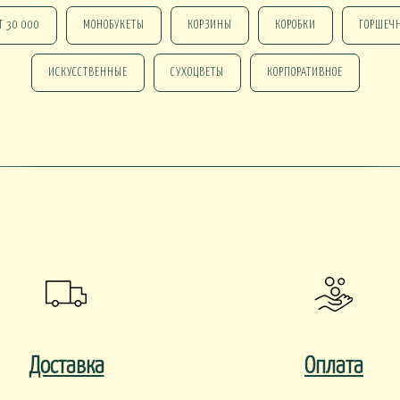
Т 30 000
МОНОБУКЕТЫ
КОРЗИНЫ
КОРОБКИ
ГОРШЕЧ
ИСКУССТВЕННЫЕ
СУХОЦВЕТЫ
КОРПОРАТИВНОЕ
 В КАШПО
ОРХИДЕИ В КАШПО
НАСТОЛЬНЫЕ
е ОТ 15000
НГ В КОРЗИНАХ
НГ В КОРОБКАХ
Новогодние ВЕНКИ
НГ ОФОРМЛЕНИЕ
 DELUXE
Доставка
Оплата