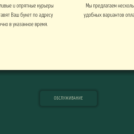
ливые и опрятные курьеры
Мы предлагаем несколь
EN
1 СЕНТЯБРЯ
Интерьеры и входные групп
тавят Ваш букет по адресу
удобных вариантов опл
очно в указанное время.
УКЕТЫ
БАЛКОНЫ, ТЕРРАСЫ -
БАЛКОНЫ, ТЕРРАСЫ - ИДЕИ
Ы - В КАШПО
ГОРТЕНЗИИ
ОБСЛУЖИВАНИЕ