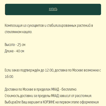
КУПИТЬ
СЯКОЕ
Композиция из сухоцветов и стабилизированных растений в
стеклянном кашпо.
КОМНАТНЫЕ В
В МАРТИННИЦЕ
ГОРШЕЧНЫЕ
Высота - 25 см
ОВОГОДНИЕ
Длина - 40 см
овогодние В НАЛИЧИИ
НГ настольные
НГ настольные ДО 15000
Если заказ подтверждён до 12.00, доставка по Москве возможна с
16.00.
НГ ЁЛОЧКИ
Новогодние 
НГ ЁЛКИ БОЛЬШИЕ
Доставка по Москве в пределах МКАД - бесплатно.
Стоимость доставки за пределы МКАД зависит от расстояния.
ФОРМЛЕНИЕ
Выбирайте Ваш вариант в КОРЗИНЕ на первом этапе оформления