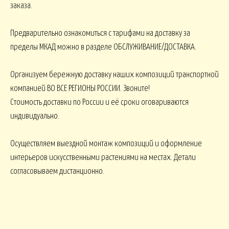
заказа.
ПАСХА
СВАДЬБА
HALLOWEE
Предварительно ознакомиться с тарифами на доставку за
пределы МКАД можно в разделе ОБСЛУЖИВАНИЕ/ДОСТАВКА.
ИТУАЛ
Организуем бережную доставку наших композиций транспортной
РИТУАЛЬНЫЕ БУ
ЕНКИ ИСКУССТВЕННЫЕ
РИТУАЛЬНЫЕ ВЕНКИ
компанией ВО ВСЕ РЕГИОНЫ РОССИИ. Звоните!
Стоимость доставки по России и её сроки оговариваются
АЛКОНЫ И ТЕРРАСЫ
индивидуально.
БАЛКОНЫ, ТЕРРАСЫ - В
Осуществляем выездной монтаж композиций и оформление
БАЛКОНЫ, ТЕРРАСЫ
КОНЫ, ТЕРРАСЫ - ПЕРИЛА
КОРЗИНАХ
интерьеров искусственными растениями на местах. Детали
согласовываем дистанционно.