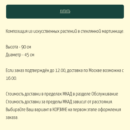
КУПИТЬ
СЯКОЕ
Композиция из искусственных растений в стеклянной мартиннице.
КОМНАТНЫЕ В
В МАРТИННИЦЕ
ГОРШЕЧНЫЕ
Высота - 90 см
Диаметр - 45 см
ОВОГОДНИЕ
Если заказ подтверждён до 12.00, доставка по Москве возможна с
16.00.
овогодние В НАЛИЧИИ
НГ настольные
НГ настольные ДО 15000
Стоимость доставки в пределах МКАД в разделе Обслуживание
НГ ЁЛОЧКИ
Новогодние 
НГ ЁЛКИ БОЛЬШИЕ
Стоимость доставки за пределы МКАД зависит от расстояния.
Выбирайте Ваш вариант в КОРЗИНЕ на первом этапе оформления
заказа.
ФОРМЛЕНИЕ