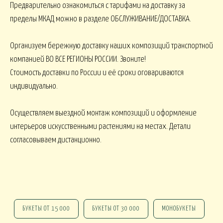
Предварительно ознакомиться с тарифами на доставку за
ПАСХА
СВАДЬБА
HALLOWEE
пределы МКАД можно в разделе ОБСЛУЖИВАНИЕ/ДОСТАВКА.
Организуем бережную доставку наших композиций транспортной
ИТУАЛ
компанией ВО ВСЕ РЕГИОНЫ РОССИИ. Звоните!
Стоимость доставки по России и её сроки оговариваются
РИТУАЛЬНЫЕ БУ
ЕНКИ ИСКУССТВЕННЫЕ
РИТУАЛЬНЫЕ ВЕНКИ
индивидуально.
АЛКОНЫ И ТЕРРАСЫ
Осуществляем выездной монтаж композиций и оформление
интерьеров искусственными растениями на местах. Детали
БАЛКОНЫ, ТЕРРАСЫ - В
согласовываем дистанционно.
БАЛКОНЫ, ТЕРРАСЫ
КОНЫ, ТЕРРАСЫ - ПЕРИЛА
КОРЗИНАХ
БУКЕТЫ ОТ 15 000
БУКЕТЫ ОТ 30 000
МОНОБУКЕТЫ