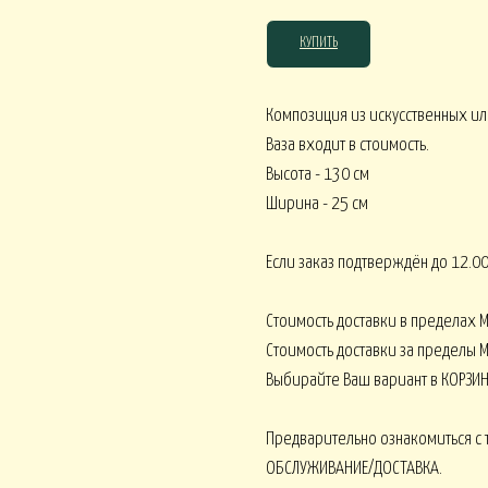
КУПИТЬ
Корпоративное ЛЕТО
Корпоративное О
ативное ВЕСНА
Композиция из искусственных ил
Ваза входит в стоимость.
Высота - 130 см
Ширина - 25 см
Монобукеты ВСЕ 
кеты ОРХИДЕИ
Монобукеты ПИОНЫ
Если заказ подтверждён до 12.00
Стоимость доставки в пределах 
Стоимость доставки за пределы М
Выбирайте Ваш вариант в КОРЗИН
 ВОДЫ
Искусственные от 15000
Искусственные от 30000
Предварительно ознакомиться с 
ОБСЛУЖИВАНИЕ/ДОСТАВКА.