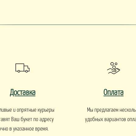
EN
1 СЕНТЯБРЯ
Интерьеры и входные групп
УКЕТЫ
БАЛКОНЫ, ТЕРРАСЫ -
БАЛКОНЫ, ТЕРРАСЫ - ИДЕИ
Ы - В КАШПО
ГОРТЕНЗИИ
Доставка
Оплата
ливые и опрятные курьеры
Мы предлагаем несколь
тавят Ваш букет по адресу
удобных вариантов опл
очно в указанное время.