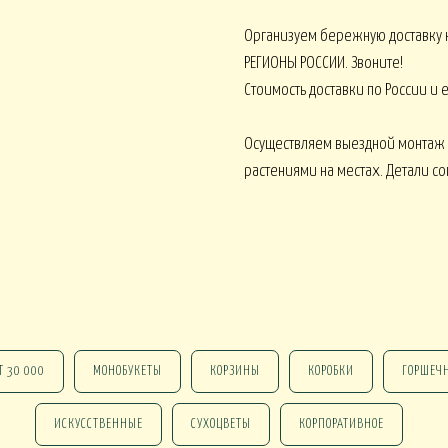
Организуем бережную доставку 
РЕГИОНЫ РОССИИ. Звоните!
Стоимость доставки по России и
 В КАШПО
ОРХИДЕИ В КАШПО
НАСТОЛЬНЫЕ
Осуществляем выездной монтаж
растениями на местах. Детали с
е ОТ 15000
НГ В КОРЗИНАХ
НГ В КОРОБКАХ
Новогодние ВЕНКИ
НГ ОФОРМЛЕНИЕ
 DELUXE
Т 30 000
МОНОБУКЕТЫ
КОРЗИНЫ
КОРОБКИ
ГОРШЕЧ
ИСКУССТВЕННЫЕ
СУХОЦВЕТЫ
КОРПОРАТИВНОЕ