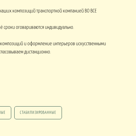
наших композиций транспортной компанией ВО ВСЕ
 её сроки оговариваются индивидуально.
 композиций и оформление интерьеров искусственными
огласовываем дистанционно.
НГ ПОДАРКИ
НГ СО СВЕЧАМИ
НГ МАРТИННИЦЫ
НГ ИСКУССТВЕННЫЕ
НЫЕ
СТАБИЛИЗИРОВАННЫЕ