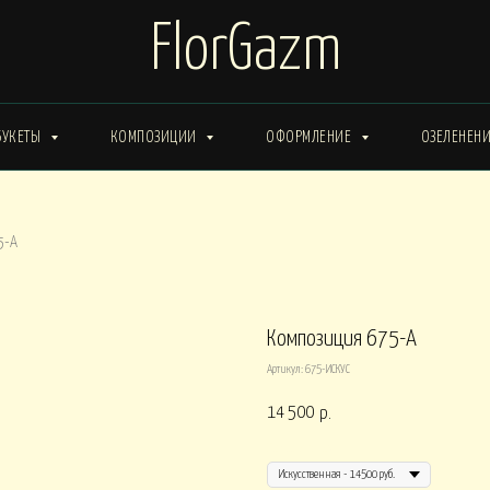
FlorGazm
БУКЕТЫ
КОМПОЗИЦИИ
ОФОРМЛЕНИЕ
ОЗЕЛЕНЕН
ИМА от 15000
Букеты ЗИМА от 20000
Букеты ВЕСНА от 15000
5-А
Букеты ЛЕТО от 30000
Букеты ОСЕНЬ
ты ВЕСНА от 30000
Композиция 675-А
Артикул:
675-ИСКУС
КОРОБКИ
14 500
р.
Искусств/живая
0
Композиции в КОРОБКАХ от 15000
Композиции в КОР