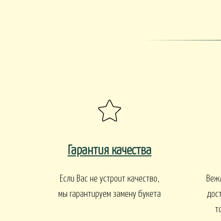
ПАСХА
СВАДЬБА
HALLOWE
РИТУАЛ
РИТУАЛЬНЫЕ Б
ВЕНКИ ИСКУССТВЕННЫЕ
РИТУАЛЬНЫЕ ВЕНКИ
БАЛКОНЫ И ТЕРРАСЫ
БАЛКОНЫ, ТЕРРАСЫ - В
БАЛКОНЫ, ТЕРРАС
АЛКОНЫ, ТЕРРАСЫ - ПЕРИЛА
КОРЗИНАХ
Гарантия качества
Если Вас не устроит качество,
Веж
мы гарантируем замену букета
дос
т