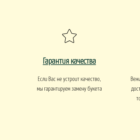
ПАСХА
СВАДЬБА
HALLOWE
РИТУАЛ
РИТУАЛЬНЫЕ Б
ВЕНКИ ИСКУССТВЕННЫЕ
РИТУАЛЬНЫЕ ВЕНКИ
Гарантия качества
БАЛКОНЫ И ТЕРРАСЫ
Если Вас не устроит качество,
Веж
БАЛКОНЫ, ТЕРРАСЫ - В
мы гарантируем замену букета
дос
БАЛКОНЫ, ТЕРРАС
АЛКОНЫ, ТЕРРАСЫ - ПЕРИЛА
КОРЗИНАХ
т