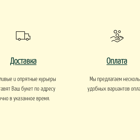
EN
1 СЕНТЯБРЯ
Интерьеры и входные групп
УКЕТЫ
Доставка
Оплата
ливые и опрятные курьеры
Мы предлагаем несколь
БАЛКОНЫ, ТЕРРАСЫ -
БАЛКОНЫ, ТЕРРАСЫ - ИДЕИ
тавят Ваш букет по адресу
удобных вариантов опл
Ы - В КАШПО
ГОРТЕНЗИИ
очно в указанное время.