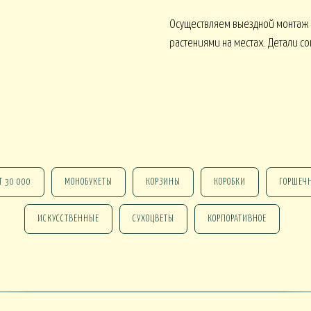
Осуществляем выездной монтаж
растениями на местах. Детали с
 В КАШПО
ОРХИДЕИ В КАШПО
НАСТОЛЬНЫЕ
Т 30 000
МОНОБУКЕТЫ
КОРЗИНЫ
КОРОБКИ
ГОРШЕЧ
е ОТ 15000
НГ В КОРЗИНАХ
НГ В КОРОБКАХ
ИСКУССТВЕННЫЕ
СУХОЦВЕТЫ
КОРПОРАТИВНОЕ
Новогодние ВЕНКИ
НГ ОФОРМЛЕНИЕ
 DELUXE