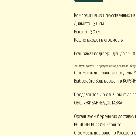
Композиция из искусственных цв
Диаметр - 30 см
Корпоративное ЛЕТО
Высота - 30 см
Корпоративное О
ативное ВЕСНА
Кашпо входит в стоимость.
Если заказ подтверждён до 12.00
Стоимость доставки в пределах МКАД в разделе Обс
Монобукеты ВСЕ 
кеты ОРХИДЕИ
Монобукеты ПИОНЫ
Стоимость доставки за пределы М
Выбирайте Ваш вариант в КОРЗИН
Предварительно ознакомиться с 
ОБСЛУЖИВАНИЕ/ДОСТАВКА.
 ВОДЫ
Искусственные от 15000
Искусственные от 30000
Организуем бережную доставку 
РЕГИОНЫ РОССИИ. Звоните!
Стоимость доставки по России и