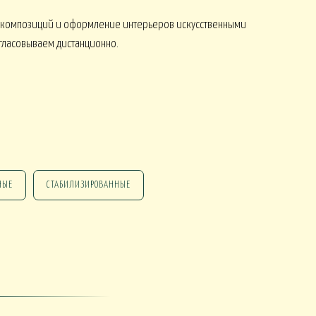
 композиций и оформление интерьеров искусственными
огласовываем дистанционно.
НЫЕ
СТАБИЛИЗИРОВАННЫЕ
НГ ПОДАРКИ
НГ СО СВЕЧАМИ
НГ МАРТИННИЦЫ
НГ ИСКУССТВЕННЫЕ