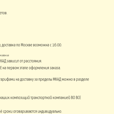
етов.
СЕНЬ
КОМПЛИМЕНТЫ от 2500
8 МАРТА
, доставка по Москве возможна с 16.00.
луживание
Монобукеты ЛЕТО
СЕЗОНЫ
КАД зависит от расстояния.
Е на первом этапе оформления заказа.
тарифами на доставку за пределы МКАД можно в разделе
Искусственные ОРХИДЕИ
наших композиций транспортной компанией ВО ВСЕ
 её сроки оговариваются индивидуально.