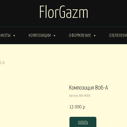
FlorGazm
БУКЕТЫ
КОМПОЗИЦИИ
ОФОРМЛЕНИЕ
ОЗЕЛЕНЕН
ИМА от 15000
Букеты ЗИМА от 20000
Букеты ВЕСНА от 15000
6-A
Букеты ЛЕТО от 30000
Букеты ОСЕНЬ
ты ВЕСНА от 30000
Композиция 806-A
Артикул:
806-ИСКУС
КОРОБКИ
13 000
р.
0
Композиции в КОРОБКАХ от 15000
Композиции в КОР
КУПИТЬ