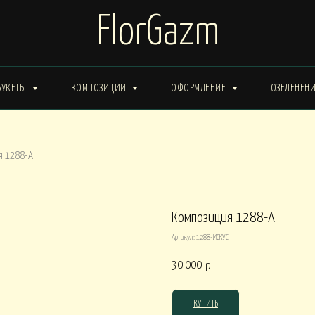
FlorGazm
БУКЕТЫ
КОМПОЗИЦИИ
ОФОРМЛЕНИЕ
ОЗЕЛЕНЕН
ИМА от 15000
Букеты ЗИМА от 20000
Букеты ВЕСНА от 15000
я 1288-А
Букеты ЛЕТО от 30000
Букеты ОСЕНЬ
ты ВЕСНА от 30000
Композиция 1288-А
Артикул:
1288-ИСКУС
КОРОБКИ
30 000
р.
0
Композиции в КОРОБКАХ от 15000
Композиции в КОР
КУПИТЬ