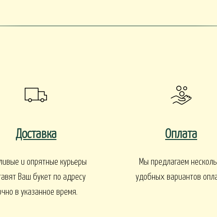
EN
1 СЕНТЯБРЯ
Интерьеры и входные групп
УКЕТЫ
БАЛКОНЫ, ТЕРРАСЫ -
Доставка
Оплата
БАЛКОНЫ, ТЕРРАСЫ - ИДЕИ
Ы - В КАШПО
ГОРТЕНЗИИ
ливые и опрятные курьеры
Мы предлагаем несколь
тавят Ваш букет по адресу
удобных вариантов опл
очно в указанное время.