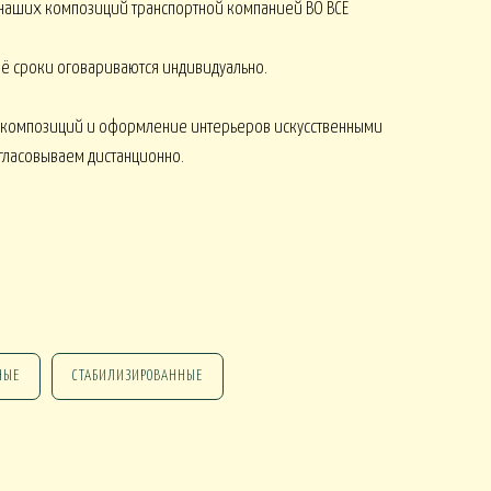
наших композиций транспортной компанией ВО ВСЕ
 её сроки оговариваются индивидуально.
 композиций и оформление интерьеров искусственными
огласовываем дистанционно.
НГ ПОДАРКИ
НГ СО СВЕЧАМИ
НЫЕ
СТАБИЛИЗИРОВАННЫЕ
НГ МАРТИННИЦЫ
НГ ИСКУССТВЕННЫЕ