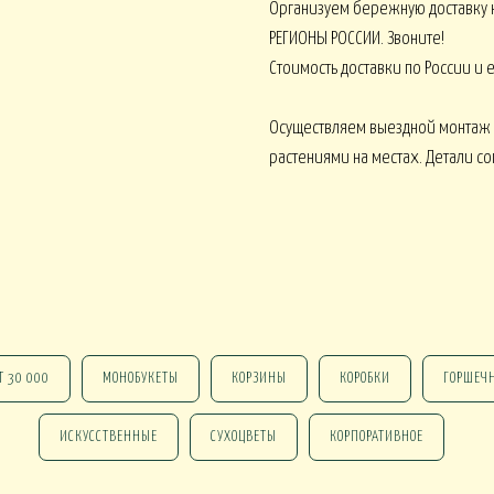
Организуем бережную доставку 
РЕГИОНЫ РОССИИ. Звоните!
Стоимость доставки по России и
Осуществляем выездной монтаж
 В КАШПО
ОРХИДЕИ В КАШПО
НАСТОЛЬНЫЕ
растениями на местах. Детали с
е ОТ 15000
НГ В КОРЗИНАХ
НГ В КОРОБКАХ
Т 30 000
МОНОБУКЕТЫ
КОРЗИНЫ
КОРОБКИ
ГОРШЕЧ
Новогодние ВЕНКИ
НГ ОФОРМЛЕНИЕ
 DELUXE
ИСКУССТВЕННЫЕ
СУХОЦВЕТЫ
КОРПОРАТИВНОЕ