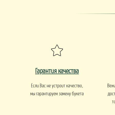
ПАСХА
СВАДЬБА
HALLOWE
РИТУАЛ
РИТУАЛЬНЫЕ Б
ВЕНКИ ИСКУССТВЕННЫЕ
РИТУАЛЬНЫЕ ВЕНКИ
БАЛКОНЫ И ТЕРРАСЫ
Гарантия качества
БАЛКОНЫ, ТЕРРАСЫ - В
БАЛКОНЫ, ТЕРРАС
АЛКОНЫ, ТЕРРАСЫ - ПЕРИЛА
КОРЗИНАХ
Если Вас не устроит качество,
Веж
мы гарантируем замену букета
дос
т