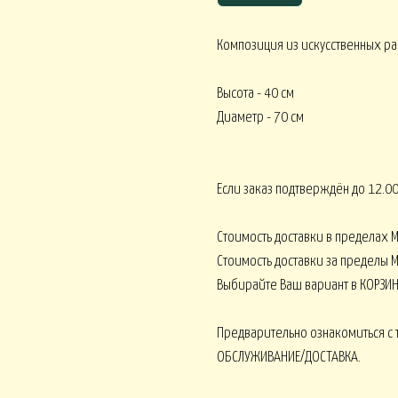
Композиция из искусственных ра
Корпоративное ЛЕТО
Высота - 40 см
Корпоративное О
ативное ВЕСНА
Диаметр - 70 см
Если заказ подтверждён до 12.00
Монобукеты ВСЕ 
кеты ОРХИДЕИ
Монобукеты ПИОНЫ
Стоимость доставки в пределах 
Стоимость доставки за пределы М
Выбирайте Ваш вариант в КОРЗИН
 ВОДЫ
Искусственные от 15000
Искусственные от 30000
Предварительно ознакомиться с 
ОБСЛУЖИВАНИЕ/ДОСТАВКА.