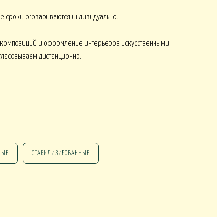
 её сроки оговариваются индивидуально.
 композиций и оформление интерьеров искусственными
огласовываем дистанционно.
НГ ПОДАРКИ
НГ СО СВЕЧАМИ
НЫЕ
СТАБИЛИЗИРОВАННЫЕ
НГ МАРТИННИЦЫ
НГ ИСКУССТВЕННЫЕ