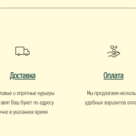
EN
1 СЕНТЯБРЯ
Интерьеры и входные групп
УКЕТЫ
Доставка
Оплата
БАЛКОНЫ, ТЕРРАСЫ -
БАЛКОНЫ, ТЕРРАСЫ - ИДЕИ
Ы - В КАШПО
ГОРТЕНЗИИ
ливые и опрятные курьеры
Мы предлагаем несколь
тавят Ваш букет по адресу
удобных вариантов опл
очно в указанное время.