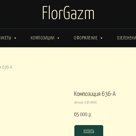
FlorGazm
БУКЕТЫ
КОМПОЗИЦИИ
ОФОРМЛЕНИЕ
ОЗЕЛЕНЕН
ИМА от 15000
Букеты ЗИМА от 20000
Букеты ВЕСНА от 15000
я 636-А
Букеты ЛЕТО от 30000
Букеты ОСЕНЬ
ты ВЕСНА от 30000
Композиция 636-А
Артикул:
636-ИСКУС
КОРОБКИ
65 000
р.
0
Композиции в КОРОБКАХ от 15000
Композиции в КОР
КУПИТЬ