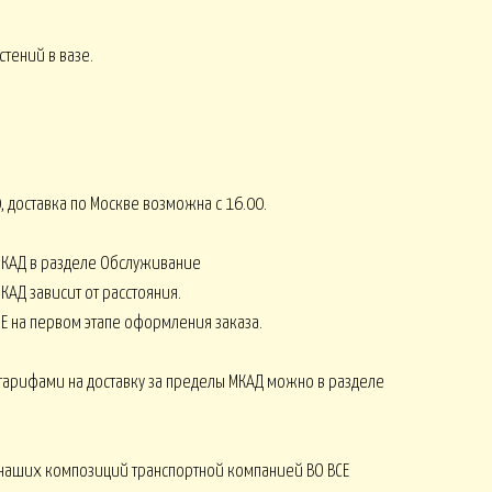
тений в вазе.
СЕНЬ
КОМПЛИМЕНТЫ от 2500
8 МАРТА
, доставка по Москве возможна с 16.00.
Монобукеты ЛЕТО
СЕЗОНЫ
МКАД в разделе Обслуживание
КАД зависит от расстояния.
Е на первом этапе оформления заказа.
тарифами на доставку за пределы МКАД можно в разделе
Искусственные ОРХИДЕИ
наших композиций транспортной компанией ВО ВСЕ