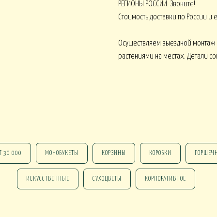
РЕГИОНЫ РОССИИ. Звоните!
Стоимость доставки по России и
Осуществляем выездной монтаж
растениями на местах. Детали с
 В КАШПО
ОРХИДЕИ В КАШПО
НАСТОЛЬНЫЕ
е ОТ 15000
НГ В КОРЗИНАХ
НГ В КОРОБКАХ
Т 30 000
МОНОБУКЕТЫ
КОРЗИНЫ
КОРОБКИ
ГОРШЕЧ
Новогодние ВЕНКИ
НГ ОФОРМЛЕНИЕ
 DELUXE
ИСКУССТВЕННЫЕ
СУХОЦВЕТЫ
КОРПОРАТИВНОЕ