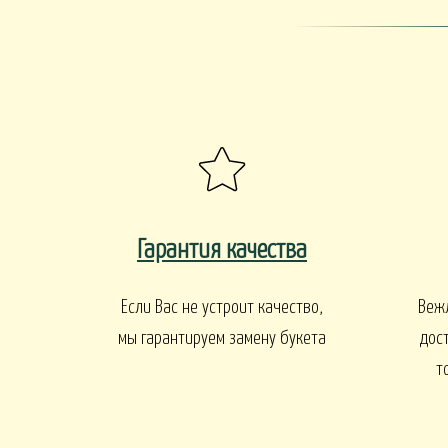
ПАСХА
СВАДЬБА
HALLOWE
РИТУАЛ
РИТУАЛЬНЫЕ Б
ВЕНКИ ИСКУССТВЕННЫЕ
РИТУАЛЬНЫЕ ВЕНКИ
БАЛКОНЫ И ТЕРРАСЫ
Гарантия качества
БАЛКОНЫ, ТЕРРАСЫ - В
БАЛКОНЫ, ТЕРРАС
АЛКОНЫ, ТЕРРАСЫ - ПЕРИЛА
КОРЗИНАХ
Если Вас не устроит качество,
Веж
мы гарантируем замену букета
дос
т