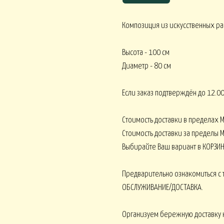
Композиция из искусственных рас
Корпоративное ЛЕТО
Высота - 100 см
Корпоративное О
ативное ВЕСНА
Диаметр - 80 см
Если заказ подтверждён до 12.00
Монобукеты ВСЕ 
кеты ОРХИДЕИ
Монобукеты ПИОНЫ
Стоимость доставки в пределах 
Стоимость доставки за пределы М
Выбирайте Ваш вариант в КОРЗИН
Предварительно ознакомиться с 
 ВОДЫ
Искусственные от 15000
Искусственные от 30000
ОБСЛУЖИВАНИЕ/ДОСТАВКА.
Организуем бережную доставку 