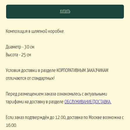
КУПИТЬ
СЯКОЕ
Композиция в шляпной коробке.
КОМНАТНЫЕ В
В МАРТИННИЦЕ
ГОРШЕЧНЫЕ
Диаметр - 30 см
Высота - 25 см
ОВОГОДНИЕ
Условия доставки в разделе КОРПОРАТИВНЫМ ЗАКАЗЧИКАМ
отличаются от стандартных!
овогодние В НАЛИЧИИ
НГ настольные
НГ настольные ДО 15000
Перед размещением заказа ознакомьтесь с актуальными
НГ ЁЛОЧКИ
Новогодние 
НГ ЁЛКИ БОЛЬШИЕ
тарифами на доставку в разделе
ОБСЛУЖИВАНИЕ/ДОСТАВКА
.
Если заказ подтверждён до 12.00, доставка по Москве возможна с
ФОРМЛЕНИЕ
16.00.