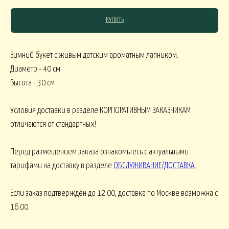
КУПИТЬ
СЯКОЕ
Зимний букет с живым датским ароматным лапником.
Диаметр - 40 см
КОМНАТНЫЕ В
В МАРТИННИЦЕ
ГОРШЕЧНЫЕ
Высота - 30 см
ОВОГОДНИЕ
Условия доставки в разделе КОРПОРАТИВНЫМ ЗАКАЗЧИКАМ
отличаются от стандартных!
овогодние В НАЛИЧИИ
НГ настольные
НГ настольные ДО 15000
Перед размещением заказа ознакомьтесь с актуальными
тарифами на доставку в разделе
ОБСЛУЖИВАНИЕ/ДОСТАВКА
.
НГ ЁЛОЧКИ
Новогодние 
НГ ЁЛКИ БОЛЬШИЕ
Если заказ подтверждён до 12.00, доставка по Москве возможна с
16.00.
ФОРМЛЕНИЕ