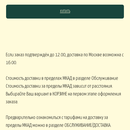
КУПИТЬ
СЯКОЕ
КОМНАТНЫЕ В
В МАРТИННИЦЕ
ГОРШЕЧНЫЕ
Если заказ подтверждён до 12.00, доставка по Москве возможна с
ОВОГОДНИЕ
16.00.
Стоимость доставки в пределах МКАД в разделе Обслуживание
овогодние В НАЛИЧИИ
НГ настольные
НГ настольные ДО 15000
Стоимость доставки за пределы МКАД зависит от расстояния.
Выбирайте Ваш вариант в КОРЗИНЕ на первом этапе оформления
НГ ЁЛОЧКИ
Новогодние 
НГ ЁЛКИ БОЛЬШИЕ
заказа.
Предварительно ознакомиться с тарифами на доставку за
ФОРМЛЕНИЕ
пределы МКАД можно в разделе ОБСЛУЖИВАНИЕ/ДОСТАВКА.