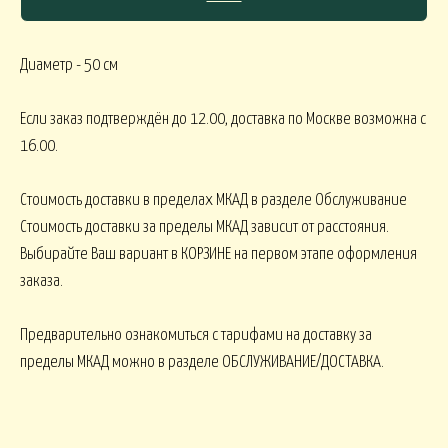
Диаметр - 50 см
СЯКОЕ
Если заказ подтверждён до 12.00, доставка по Москве возможна с
КОМНАТНЫЕ В
В МАРТИННИЦЕ
ГОРШЕЧНЫЕ
16.00.
Стоимость доставки в пределах МКАД в разделе Обслуживание
ОВОГОДНИЕ
Стоимость доставки за пределы МКАД зависит от расстояния.
Выбирайте Ваш вариант в КОРЗИНЕ на первом этапе оформления
овогодние В НАЛИЧИИ
НГ настольные
НГ настольные ДО 15000
заказа.
Предварительно ознакомиться с тарифами на доставку за
НГ ЁЛОЧКИ
Новогодние 
НГ ЁЛКИ БОЛЬШИЕ
пределы МКАД можно в разделе ОБСЛУЖИВАНИЕ/ДОСТАВКА.
ФОРМЛЕНИЕ