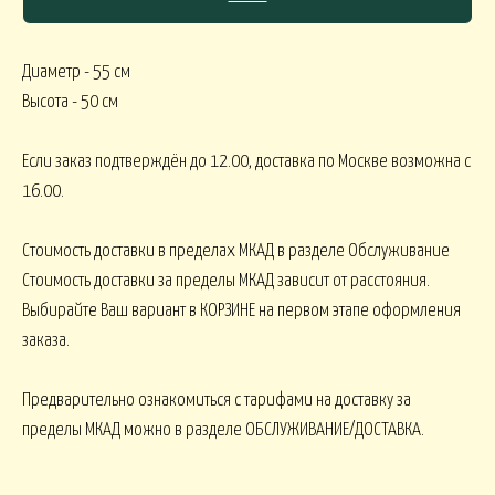
Диаметр - 55 см
СЯКОЕ
Высота - 50 см
КОМНАТНЫЕ В
В МАРТИННИЦЕ
ГОРШЕЧНЫЕ
Если заказ подтверждён до 12.00, доставка по Москве возможна с
16.00.
ОВОГОДНИЕ
Стоимость доставки в пределах МКАД в разделе Обслуживание
Стоимость доставки за пределы МКАД зависит от расстояния.
овогодние В НАЛИЧИИ
НГ настольные
НГ настольные ДО 15000
Выбирайте Ваш вариант в КОРЗИНЕ на первом этапе оформления
заказа.
НГ ЁЛОЧКИ
Новогодние 
НГ ЁЛКИ БОЛЬШИЕ
Предварительно ознакомиться с тарифами на доставку за
пределы МКАД можно в разделе ОБСЛУЖИВАНИЕ/ДОСТАВКА.
ФОРМЛЕНИЕ