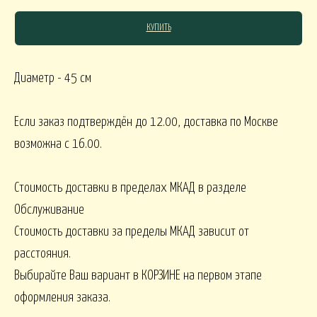
КУПИТЬ
СЯКОЕ
Диаметр - 45 см
КОМНАТНЫЕ В
В МАРТИННИЦЕ
ГОРШЕЧНЫЕ
Если заказ подтверждён до 12.00, доставка по Москве
возможна с 16.00.
ОВОГОДНИЕ
Стоимость доставки в пределах МКАД в разделе
овогодние В НАЛИЧИИ
НГ настольные
НГ настольные ДО 15000
Обслуживание
Стоимость доставки за пределы МКАД зависит от
НГ ЁЛОЧКИ
Новогодние 
НГ ЁЛКИ БОЛЬШИЕ
расстояния.
Выбирайте Ваш вариант в КОРЗИНЕ на первом этапе
ФОРМЛЕНИЕ
оформления заказа.