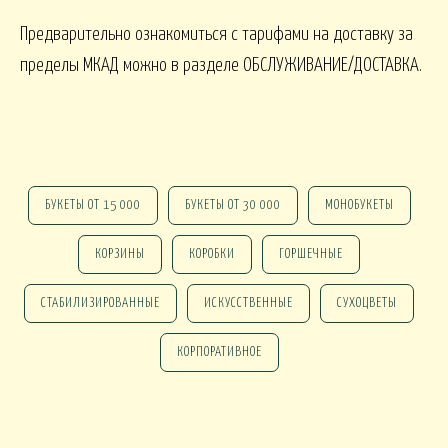
ПАСХА
Предварительно ознакомиться с тарифами на доставку за
СВАДЬБА
HALLOWEE
пределы МКАД можно в разделе ОБСЛУЖИВАНИЕ/ДОСТАВКА.
ИТУАЛ
РИТУАЛЬНЫЕ БУ
ЕНКИ ИСКУССТВЕННЫЕ
РИТУАЛЬНЫЕ ВЕНКИ
БУКЕТЫ ОТ 15 000
БУКЕТЫ ОТ 30 000
МОНОБУКЕТЫ
АЛКОНЫ И ТЕРРАСЫ
КОРЗИНЫ
КОРОБКИ
ГОРШЕЧНЫЕ
БАЛКОНЫ, ТЕРРАСЫ - В
БАЛКОНЫ, ТЕРРАСЫ
КОНЫ, ТЕРРАСЫ - ПЕРИЛА
КОРЗИНАХ
СТАБИЛИЗИРОВАННЫЕ
ИСКУССТВЕННЫЕ
СУХОЦВЕТЫ
КОРПОРАТИВНОЕ