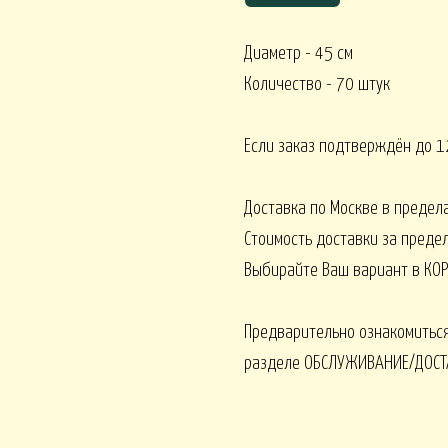
Диаметр - 45 см
Количество - 70 штук
Корпоративное ЛЕТО
Корпоративное О
ативное ВЕСНА
Если заказ подтверждён до 12
Доставка по Москве в предел
Монобукеты ВСЕ 
кеты ОРХИДЕИ
Монобукеты ПИОНЫ
Стоимость доставки за преде
Выбирайте Ваш вариант в КОР
Предварительно ознакомиться
разделе ОБСЛУЖИВАНИЕ/ДОСТ
 ВОДЫ
Искусственные от 15000
Искусственные от 30000