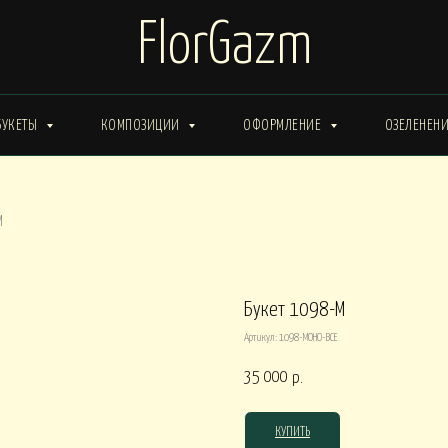
FlorGazm
БУКЕТЫ
КОМПОЗИЦИИ
ОФОРМЛЕНИЕ
ОЗЕЛЕНЕН
ИМА от 15000
Букеты ЗИМА от 20000
Букеты ВЕСНА от 15000
М
Букеты ЛЕТО от 30000
Букеты ОСЕНЬ
ты ВЕСНА от 30000
Букет 1098-М
Артикул:
1098-МОНО-ВСЕ
КОРОБКИ
35 000
р.
0
Композиции в КОРОБКАХ от 15000
Композиции в КОР
КУПИТЬ