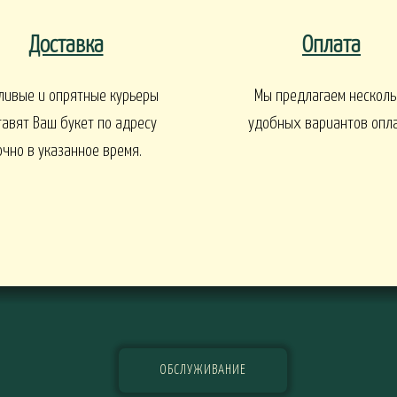
EN
1 СЕНТЯБРЯ
Интерьеры и входные групп
Доставка
Оплата
ливые и опрятные курьеры
Мы предлагаем несколь
тавят Ваш букет по адресу
удобных вариантов опл
УКЕТЫ
очно в указанное время.
БАЛКОНЫ, ТЕРРАСЫ -
БАЛКОНЫ, ТЕРРАСЫ - ИДЕИ
Ы - В КАШПО
ГОРТЕНЗИИ
ОБСЛУЖИВАНИЕ