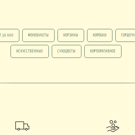
Т 30 000
МОНОБУКЕТЫ
КОРЗИНЫ
КОРОБКИ
ГОРШЕЧ
 В КАШПО
ОРХИДЕИ В КАШПО
НАСТОЛЬНЫЕ
ИСКУССТВЕННЫЕ
СУХОЦВЕТЫ
КОРПОРАТИВНОЕ
е ОТ 15000
НГ В КОРЗИНАХ
НГ В КОРОБКАХ
Новогодние ВЕНКИ
НГ ОФОРМЛЕНИЕ
 DELUXE