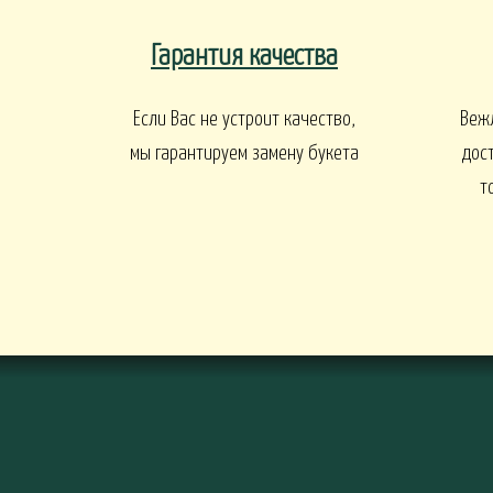
ПАСХА
СВАДЬБА
HALLOWE
Гарантия качества
РИТУАЛ
Если Вас не устроит качество,
Веж
мы гарантируем замену букета
дос
РИТУАЛЬНЫЕ Б
ВЕНКИ ИСКУССТВЕННЫЕ
РИТУАЛЬНЫЕ ВЕНКИ
т
БАЛКОНЫ И ТЕРРАСЫ
БАЛКОНЫ, ТЕРРАСЫ - В
БАЛКОНЫ, ТЕРРАС
АЛКОНЫ, ТЕРРАСЫ - ПЕРИЛА
КОРЗИНАХ