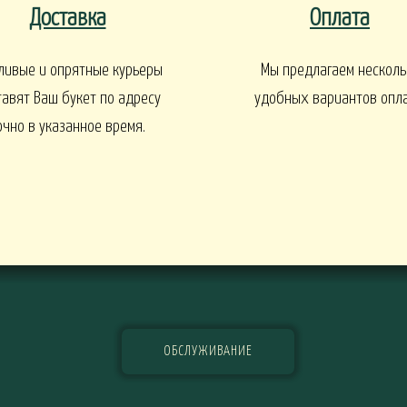
Доставка
Оплата
EN
1 СЕНТЯБРЯ
Интерьеры и входные групп
ливые и опрятные курьеры
Мы предлагаем несколь
тавят Ваш букет по адресу
удобных вариантов опл
очно в указанное время.
УКЕТЫ
БАЛКОНЫ, ТЕРРАСЫ -
БАЛКОНЫ, ТЕРРАСЫ - ИДЕИ
Ы - В КАШПО
ГОРТЕНЗИИ
ОБСЛУЖИВАНИЕ