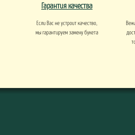
Гарантия качества
ПАСХА
СВАДЬБА
HALLOWE
Если Вас не устроит качество,
Веж
РИТУАЛ
мы гарантируем замену букета
дос
т
РИТУАЛЬНЫЕ Б
ВЕНКИ ИСКУССТВЕННЫЕ
РИТУАЛЬНЫЕ ВЕНКИ
БАЛКОНЫ И ТЕРРАСЫ
БАЛКОНЫ, ТЕРРАСЫ - В
БАЛКОНЫ, ТЕРРАС
АЛКОНЫ, ТЕРРАСЫ - ПЕРИЛА
КОРЗИНАХ