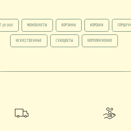
Т 30 000
МОНОБУКЕТЫ
КОРЗИНЫ
КОРОБКИ
ГОРШЕЧ
 В КАШПО
ОРХИДЕИ В КАШПО
НАСТОЛЬНЫЕ
ИСКУССТВЕННЫЕ
СУХОЦВЕТЫ
КОРПОРАТИВНОЕ
е ОТ 15000
НГ В КОРЗИНАХ
НГ В КОРОБКАХ
Новогодние ВЕНКИ
НГ ОФОРМЛЕНИЕ
 DELUXE