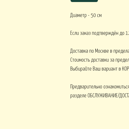
Диаметр - 50 см
Корпоративное ЛЕТО
Корпоративное О
ативное ВЕСНА
Если заказ подтверждён до 12
Доставка по Москве в предел
Стоимость доставки за преде
Монобукеты ВСЕ 
кеты ОРХИДЕИ
Монобукеты ПИОНЫ
Выбирайте Ваш вариант в КОР
Предварительно ознакомиться
разделе ОБСЛУЖИВАНИЕ/ДОСТ
 ВОДЫ
Искусственные от 15000
Искусственные от 30000