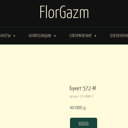
FlorGazm
БУКЕТЫ
КОМПОЗИЦИИ
ОФОРМЛЕНИЕ
ОЗЕЛЕНЕН
ИМА от 15000
Букеты ЗИМА от 20000
Букеты ВЕСНА от 15000
Букеты ЛЕТО от 30000
Букеты ОСЕНЬ
ты ВЕСНА от 30000
Букет 572-М
Артикул:
572-МОНО-Л
КОРОБКИ
40 000
р.
0
Композиции в КОРОБКАХ от 15000
Композиции в КОР
КУПИТЬ