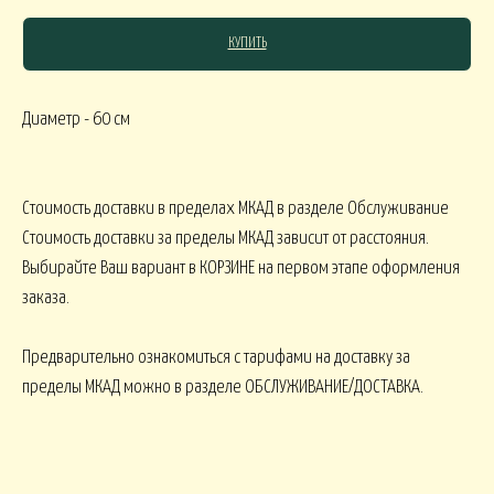
КУПИТЬ
СЯКОЕ
Диаметр - 60 см
КОМНАТНЫЕ В
В МАРТИННИЦЕ
ГОРШЕЧНЫЕ
Стоимость доставки в пределах МКАД в разделе Обслуживание
ОВОГОДНИЕ
Стоимость доставки за пределы МКАД зависит от расстояния.
Выбирайте Ваш вариант в КОРЗИНЕ на первом этапе оформления
заказа.
овогодние В НАЛИЧИИ
НГ настольные
НГ настольные ДО 15000
Предварительно ознакомиться с тарифами на доставку за
НГ ЁЛОЧКИ
Новогодние 
НГ ЁЛКИ БОЛЬШИЕ
пределы МКАД можно в разделе ОБСЛУЖИВАНИЕ/ДОСТАВКА.
ФОРМЛЕНИЕ