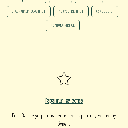
ПАСХА
СВАДЬБА
HALLOWEE
СТАБИЛИЗИРОВАННЫЕ
ИСКУССТВЕННЫЕ
СУХОЦВЕТЫ
КОРПОРАТИВНОЕ
ИТУАЛ
РИТУАЛЬНЫЕ БУ
ЕНКИ ИСКУССТВЕННЫЕ
РИТУАЛЬНЫЕ ВЕНКИ
АЛКОНЫ И ТЕРРАСЫ
БАЛКОНЫ, ТЕРРАСЫ - В
БАЛКОНЫ, ТЕРРАСЫ
КОНЫ, ТЕРРАСЫ - ПЕРИЛА
КОРЗИНАХ
Гарантия качества
Если Вас не устроит качество, мы гарантируем замену
букета