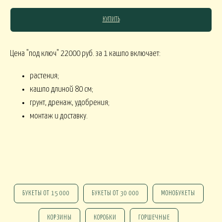
КУПИТЬ
СЯКОЕ
Цена "под ключ" 22000 руб. за 1 кашпо включает:
КОМНАТНЫЕ В
В МАРТИННИЦЕ
ГОРШЕЧНЫЕ
растения;
кашпо длиной 80 см;
ОВОГОДНИЕ
грунт, дренаж, удобрения;
монтаж и доставку.
овогодние В НАЛИЧИИ
НГ настольные
НГ настольные ДО 15000
НГ ЁЛОЧКИ
Новогодние 
НГ ЁЛКИ БОЛЬШИЕ
БУКЕТЫ ОТ 15 000
БУКЕТЫ ОТ 30 000
МОНОБУКЕТЫ
ФОРМЛЕНИЕ
КОРЗИНЫ
КОРОБКИ
ГОРШЕЧНЫЕ