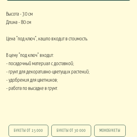
Высота - 30 см
Длина - 80 см
СЯКОЕ
Цена "под ключ", кашпо входит в стоимость.
КОМНАТНЫЕ В
В МАРТИННИЦЕ
ГОРШЕЧНЫЕ
В цену "под ключ" входит:
ОВОГОДНИЕ
- посадочный материал с доставкой;
- грунт для декоративно-цветущих растений;
- удобрения для цветников;
овогодние В НАЛИЧИИ
НГ настольные
НГ настольные ДО 15000
- работа по высадке в грунт.
НГ ЁЛОЧКИ
Новогодние 
НГ ЁЛКИ БОЛЬШИЕ
ФОРМЛЕНИЕ
БУКЕТЫ ОТ 15 000
БУКЕТЫ ОТ 30 000
МОНОБУКЕТЫ