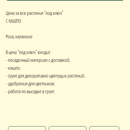
Цена за все растения "под ключ"
С КАШПО
СЯКОЕ
Роза, каланхое
КОМНАТНЫЕ В
В МАРТИННИЦЕ
ГОРШЕЧНЫЕ
В цену "под ключ" входит:
ОВОГОДНИЕ
- посадочный материал с доставкой;
- кашпо;
- грунт для декоративно-цветущих растений;
овогодние В НАЛИЧИИ
НГ настольные
НГ настольные ДО 15000
- удобрения для цветников;
- работа по высадке в грунт.
НГ ЁЛОЧКИ
Новогодние 
НГ ЁЛКИ БОЛЬШИЕ
ФОРМЛЕНИЕ