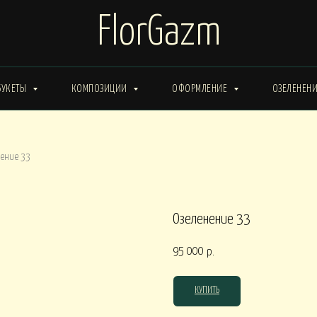
FlorGazm
БУКЕТЫ
КОМПОЗИЦИИ
ОФОРМЛЕНИЕ
ОЗЕЛЕНЕН
ИМА от 15000
Букеты ЗИМА от 20000
Букеты ВЕСНА от 15000
ение 33
Букеты ЛЕТО от 30000
Букеты ОСЕНЬ
ты ВЕСНА от 30000
Озеленение 33
95 000
р.
КОРОБКИ
КУПИТЬ
0
Композиции в КОРОБКАХ от 15000
Композиции в КОР