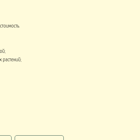
 стоимость.
СЕНЬ
КОМПЛИМЕНТЫ от 2500
8 МАРТА
ой;
х растений;
Монобукеты ЛЕТО
СЕЗОНЫ
Искусственные ОРХИДЕИ