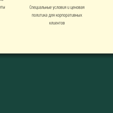
аты
Специальные условия и ценовая
ы
политика для корпоративных
клиентов
ДЕРЕВЬЯ И КУСТАРНИКИ