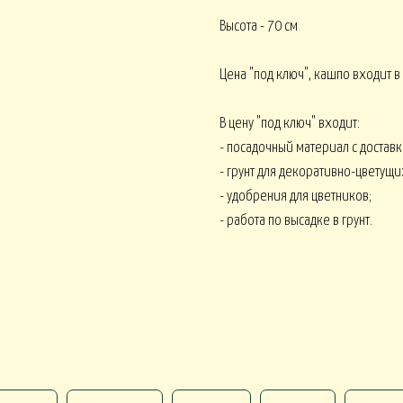
Высота - 70 см
Цена "под ключ", кашпо входит в
Корпоративное ЛЕТО
Корпоративное О
ативное ВЕСНА
В цену "под ключ" входит:
- посадочный материал с доставк
- грунт для декоративно-цветущи
- удобрения для цветников;
Монобукеты ВСЕ 
кеты ОРХИДЕИ
Монобукеты ПИОНЫ
- работа по высадке в грунт.
 ВОДЫ
Искусственные от 15000
Искусственные от 30000