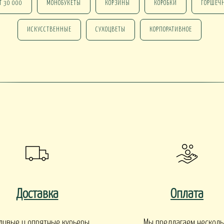
Т 30 000
МОНОБУКЕТЫ
КОРЗИНЫ
КОРОБКИ
ГОРШЕЧ
ИСКУССТВЕННЫЕ
СУХОЦВЕТЫ
КОРПОРАТИВНОЕ
 В КАШПО
ОРХИДЕИ В КАШПО
НАСТОЛЬНЫЕ
е ОТ 15000
НГ В КОРЗИНАХ
НГ В КОРОБКАХ
Новогодние ВЕНКИ
НГ ОФОРМЛЕНИЕ
 DELUXE
Доставка
Оплата
ливые и опрятные курьеры
Мы предлагаем несколь