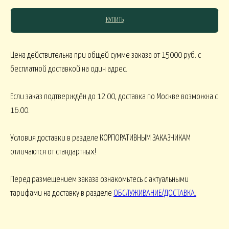
КУПИТЬ
СЯКОЕ
Цена действительна при общей сумме заказа от 15000 руб. с
бесплатной доставкой на один адрес.
КОМНАТНЫЕ В
В МАРТИННИЦЕ
ГОРШЕЧНЫЕ
Если заказ подтверждён до 12.00, доставка по Москве возможна с
ОВОГОДНИЕ
16.00.
Условия доставки в разделе КОРПОРАТИВНЫМ ЗАКАЗЧИКАМ
овогодние В НАЛИЧИИ
НГ настольные
НГ настольные ДО 15000
отличаются от стандартных!
НГ ЁЛОЧКИ
Новогодние 
НГ ЁЛКИ БОЛЬШИЕ
Перед размещением заказа ознакомьтесь с актуальными
тарифами на доставку в разделе
ОБСЛУЖИВАНИЕ/ДОСТАВКА
.
ФОРМЛЕНИЕ