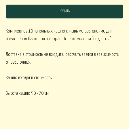
КУПИТЬ
СЯКОЕ
Комплект из 10 напольных кашпо с живыми растениями для
озеленения балконов и террас. Цена комплекта "под ключ".
КОМНАТНЫЕ В
В МАРТИННИЦЕ
ГОРШЕЧНЫЕ
Доставка в стоимость не входит и рассчитывается в зависимости
ОВОГОДНИЕ
от расстояния.
Кашпо входят в стоимость.
овогодние В НАЛИЧИИ
НГ настольные
НГ настольные ДО 15000
Высота кашпо 50 - 70 см
НГ ЁЛОЧКИ
Новогодние 
НГ ЁЛКИ БОЛЬШИЕ
ФОРМЛЕНИЕ